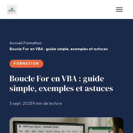
Formation
Accueil
›
Formation
›
Boucle For en VBA : guide simple, exemples et astuces
Business
FORMATION
Marketing
Boucle For en VBA : guide
Finance
simple, exemples et astuces
Emploi
5 sept. 2025
·
9 min de lecture
Contact