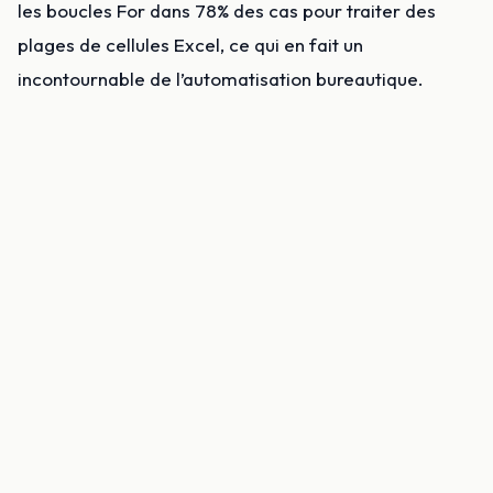
les boucles For dans 78% des cas pour traiter des
plages de cellules Excel, ce qui en fait un
incontournable de l’automatisation bureautique.
Syntaxe de la boucle For…Next
La syntaxe basique d’une boucle For…Next suit cette
structure :
For compteur = début To fin

    ' Instructions à répéter

Next compteur
Exemple pratique :
Supposons que vous vouliez