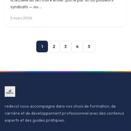
syndicats — ou…
5 mars 2026
1
2
3
4
5
Aller
au
contenu
redecol vous accompagne dans vos choix de formation, de
carrière et de développement professionnel avec des contenus
experts et des guides pratiques.