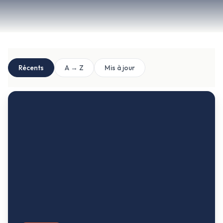
Récents
A → Z
Mis à jour